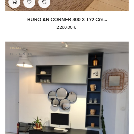
BURO AN CORNER 300 X 172 Cm...
Prix
2 260,00 €
PROMO !
OUT-OF-STOCK