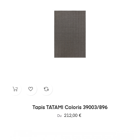
Tapis TATAMI Coloris 39003/896
Prix
212,00 €
Du