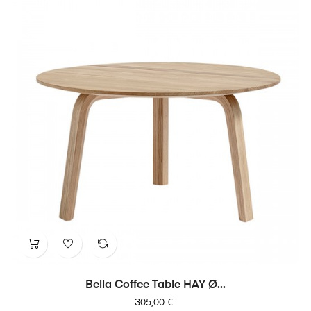
Bella Coffee Table HAY Ø...
Prix
305,00 €