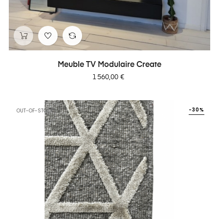
Meuble TV Modulaire Create
Prix
1 560,00 €
-30%
OUT-OF-STOCK