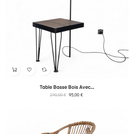
Table Basse Bois Avec...
Prix
Prix
190,00 €
95,00 €
habituel