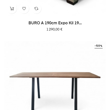
BURO A 190cm Expo Kil 19...
Prix
1 290,00 €
-50%