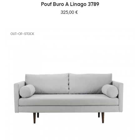
Pouf Buro A Linago 3789
Prix
325,00 €
OUT-OF-STOCK