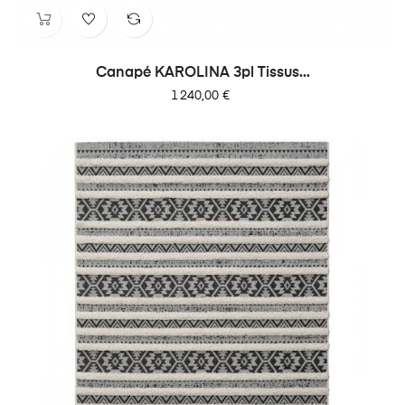
Canapé KAROLINA 3pl Tissus...
Prix
1 240,00 €