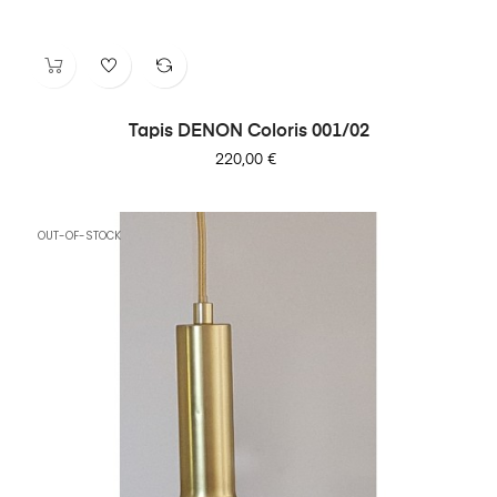
Tapis DENON Coloris 001/02
Prix
220,00 €
OUT-OF-STOCK