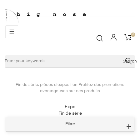
Basculer
☰
0
la
navigation
Search
Fin de série, pièces d'exposition.Profitez des promotions
avantageuses sur ces produits
Expo
Fin de série
Filtre