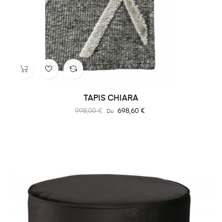
TAPIS CHIARA
Prix
Prix
998,00 €
698,60 €
Du
habituel