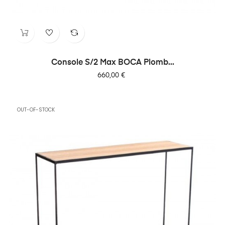
Console S/2 Max BOCA Plomb...
Prix
660,00 €
OUT-OF-STOCK