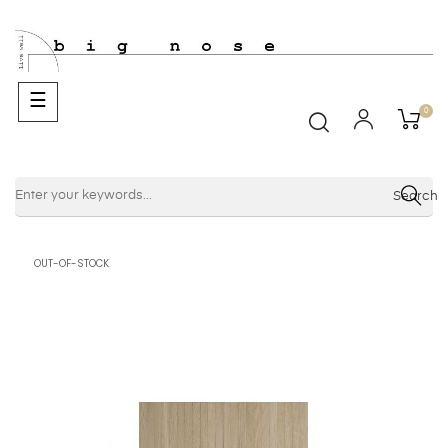
Basculer
☰
0
la
navigation
Search
OUT-OF-STOCK