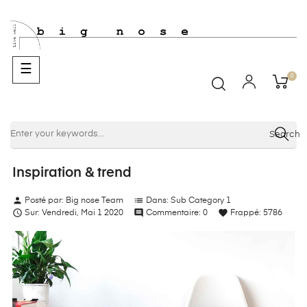
Basculer
☰
0
la
navigation
Search
Inspiration & trend
person
list
Posté par:
Big nose Team
Dans:
Sub Category 1

comment
favorite
Sur:
Vendredi,
Mai
1
2020
Commentaire:
0
Frappé:
5786