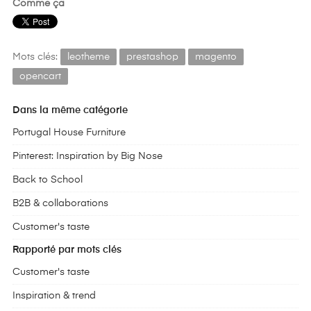
Comme ça
Mots clés:
leotheme
prestashop
magento
opencart
Dans la même catégorie
Portugal House Furniture
Pinterest: Inspiration by Big Nose
Back to School
B2B & collaborations
Customer's taste
Rapporté par mots clés
Customer's taste
Inspiration & trend