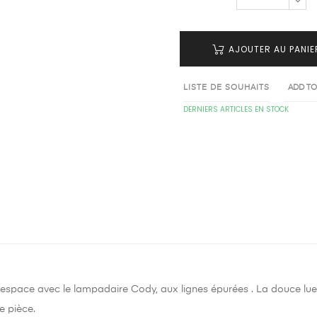
AJOUTER AU PANIE
LISTE DE SOUHAITS
ADD T
DERNIERS ARTICLES EN STOCK
e espace avec le lampadaire Cody, aux lignes épurées . La douce lueu
e pièce.