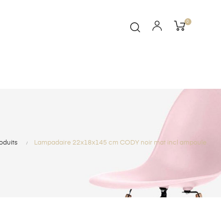
0
oduits
Lampadaire 22x18x145 cm CODY noir mat incl ampoule