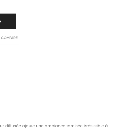
R
O COMPARE
r diffusée ajoute une ambiance tamisée irrésistible à